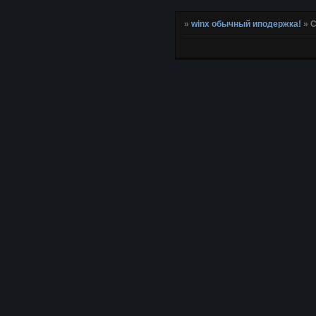
»
winx обычный иподержка!
»
С