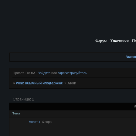
Форум
Участники
П
Актив
Привет, Гость!
Войдите
или
зарегистрируйтесь
.
»
winx обычный иподержка!
»
Анки
Страница:
1
А
Тема
Анкеты
Флора