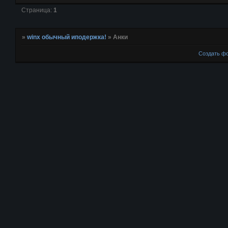
Страница:
1
»
winx обычный иподержка!
»
Анки
Создать ф