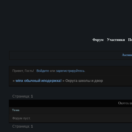
Форум
Участники
П
Актив
Привет, Гость!
Войдите
или
зарегистрируйтесь
.
»
winx обычный иподержка!
»
Округа школы и двор
Страница:
1
Округа ш
Тема
Форум пуст.
Страница:
1